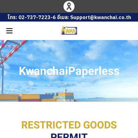
โทร: 02-737-7223-6 อีเมล: Support@kwanchai.co.th
KwanchaiPaperless
RESTRICTED GOODS
PERMIT