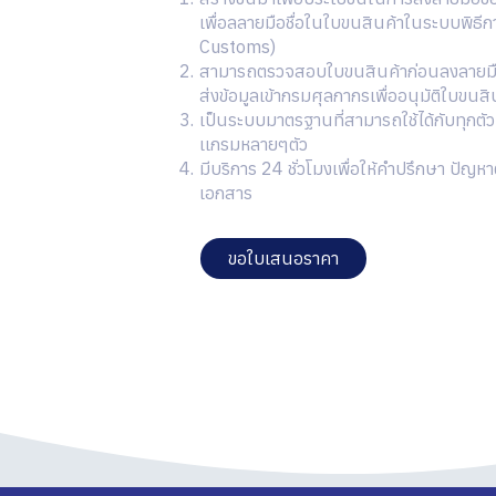
เพื่อลลายมือชื่อในใบขนสินค้าในระบบพิธี
Customs)
สามารถตรวจสอบใบขนสินค้าก่อนลงลายมือชื
ส่งข้อมูลเข้ากรมศุลกากรเพื่ออนุมัติใบขนสิ
เป็นระบบมาตรฐานที่สามารถใช้ได้กับทุกต
เเกรมหลายๆตัว
มีบริการ 24 ชั่วโมงเพื่อให้คำปรึกษา ปัญห
เอกสาร
ขอใบเสนอราคา