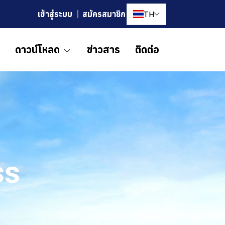
TH
เข้าสู่ระบบ
สมัครสมาชิก
ดาวน์โหลด
ข่าวสาร
ติดต่อ
ss