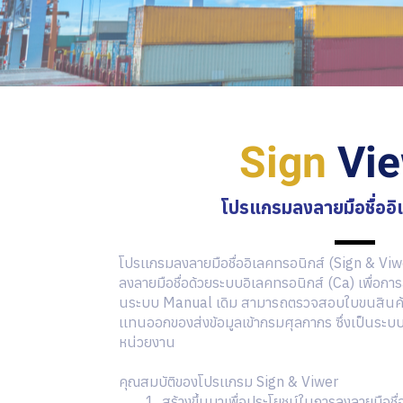
Sign
Vi
โปรแกรมลงลายมือชื่ออิเ
โปรเเกรมลงลายมือชื่ออิเลคทรอนิกส์ (Sign & Viwe
ลงลายมือชื่อด้วยระบบอิเลคทรอนิกส์ (Ca) เพื่อกา
นระบบ Manual เดิม สามารถตรวจสอบใบขนสินค้าก่อ
เเทนออกของส่งข้อมูลเข้ากรมศุลกากร ซึ่งเป็นระบ
หน่วยงาน
คุณสมบัติของโปรเเกรม Sign & Viwer
สร้างขึ้นมาเพื่อประโยชน์ในการลงลายมือชื