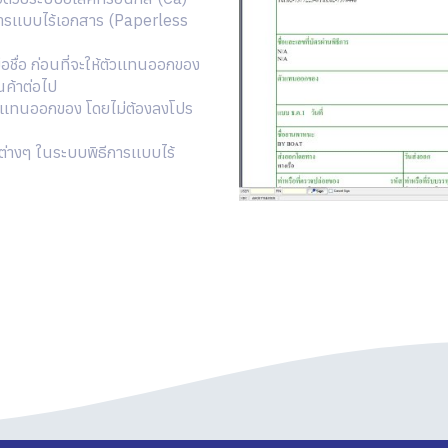
การเเบบไร้เอกสาร (Paperless
่อ ก่อนที่จะให้ตัวเเทนออกของ
นค้าต่อไป
ัวเเทนออกของ โดยไม่ต้องลงโปร
าต่างๆ ในระบบพิธีการเเบบไร้