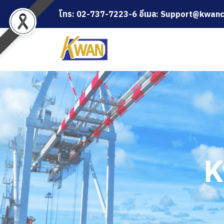
โทร: 02-737-7223-6 อีเมล: Support@kwanc
K