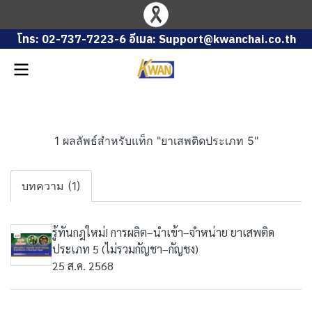
โทร: 02-737-7223-6 อีเมล: Support@kwanchai.co.th
1 ผลลัพธ์สำหรับแท็ก "ยาเสพติดประเภท 5"
บทความ (1)
รู้ทันกฎใหม่! การผลิต–นำเข้า–จำหน่าย ยาเสพติด
ประเภท 5 (ไม่รวมกัญชา–กัญชง)
25 ส.ค. 2568