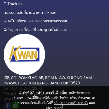
E-Tracking
ตรวจสอบวันที่ยานพาหนะเข้า-ออก
พิมพ์ใบเสร็จรับเงินและเอกสารทางการเงิน
พิกัดศุลกากรที่ต้องมีใบอนุญาต/ใบรับรอง
138, SOI ROMKLAO 56, ROM KLAO, KHLONG SAM
PRAWET, LAT KRABANG, BANGKOK 10520
Tel : 02-737-7223-6
เว็บไซต์นี้มีการใช้งานคุกกี้ เพื่อเพิ่มประสิทธิภาพและ
E-mail : Support@kwanchai.co.th
ประสบการณ์ที่ดีในการใช้งานเว็บไซต์ของท่าน ท่านสามารถ
Line OA: @kwanchaisupport
อ่านรายละเอียดเพิ่มเติมได้ที่
นโยบายความเป็นส่วนตัว
และ
นโยบายคุกกี้