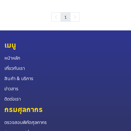
1
เมนู
หน้าหลัก
เกี่ยวกับเรา
สินค้า & บริการ
ข่าวสาร
ติดต่อเรา
กรมศุลกากร
ตรวจสอบพิกัดศุลกากร