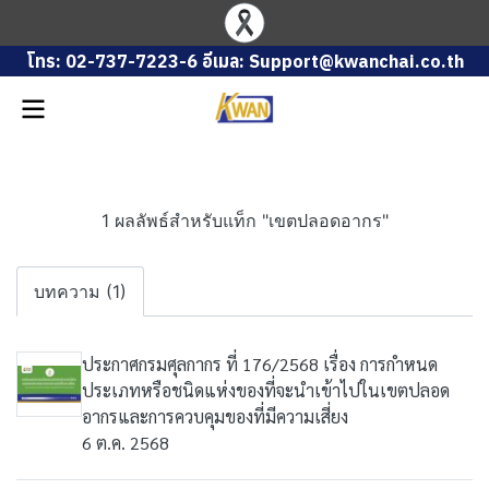
โทร: 02-737-7223-6 อีเมล: Support@kwanchai.co.th
1 ผลลัพธ์สำหรับแท็ก "เขตปลอดอากร"
บทความ (1)
ประกาศกรมศุลกากร ที่ 176/2568 เรื่อง การกำหนด
ประเภทหรือชนิดแห่งของที่จะนำเข้าไปในเขตปลอด
อากรและการควบคุมของที่มีความเสี่ยง
6 ต.ค. 2568