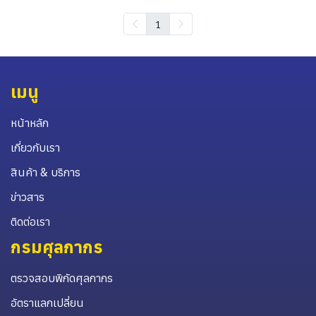
1
เมนู
หน้าหลัก
เกี่ยวกับเรา
สินค้า & บริการ
ข่าวสาร
ติดต่อเรา
กรมศุลกากร
ตรวจสอบพิกัดศุลกากร
อัตราแลกเปลี่ยน