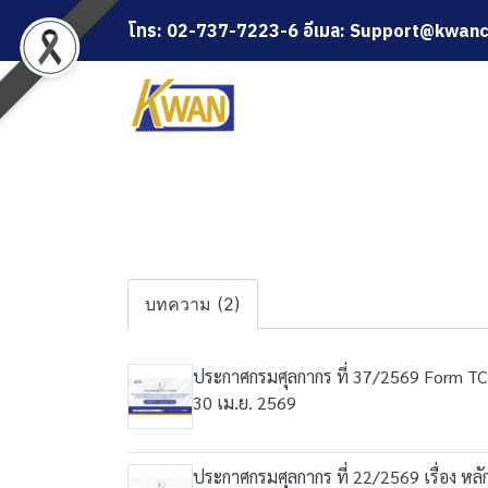
โทร: 02-737-7223-6 อีเมล: Support@kwanc
บทความ (2)
ประกาศกรมศุลกากร ที่ 37/2569 Form TC (
30 เม.ย. 2569
ประกาศกรมศุลกากร ที่ 22/2569 เรื่อง หล