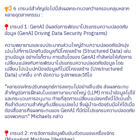
6 เทรนด์สำคัญต่อไปนี้ส่งผลกระทบวงกว้างครอบคลุมหลาก
หลายอุตสาหกรรม :
เทรนด์ 1: GenAI มีผลต่อการพัฒนาโปรแกรมความปลอดภัย
ข้อมูล (GenAI Driving Data Security Programs)
ความพยายามและงบประมาณส่วนใหญ่ด้านความปลอดภัยมักมุ่ง
เน้นไปที่การป้องกันข้อมูลที่มีโครงสร้าง (Structured Data) เช่น
ฐานข้อมูล อย่างไรก็ตาม การเติบโตของ GenAI กำลังก่อให้เกิดการ
เปลี่ยนแปลงกับการพัฒนาโปรแกรมความปลอดภัยข้อมูล โดย
เปลี่ยนไปเน้นปกป้องข้อมูลที่ไม่มีโครงสร้าง (Unstructured
Data) มากขึ้น อาทิ ข้อความ รูปภาพและวิดีโอ
"หลายองค์กรปรับกลยุทธ์การลงทุนไปอย่างสิ้นเชิง ส่งผลกระทบ
สำคัญต่อการฝึกฝนโมเดลภาษาขนาดใหญ่ (LLM) การนำข้อมูลไปใช้
และกระบวนการอนุมาน ท้ายที่สุดการเปลี่ยนแปลงครั้งนี้ได้เน้นย้ำ
ถึงลำดับความสำคัญที่เปลี่ยนแปลงไป ซึ่งผู้นำจะต้องรับมือให้ได้เมื่อ
ต้องสื่อสารถึงผลกระทบของ GenAI ที่มีต่อโปรแกรมความปลอดภัย
ของพวกเขา" Michaels กล่าว
เทรนด์ 2: การจัดการข้อมูลยืนยันตัวตนของเครื่องจักร
(Managing Machine Identities)