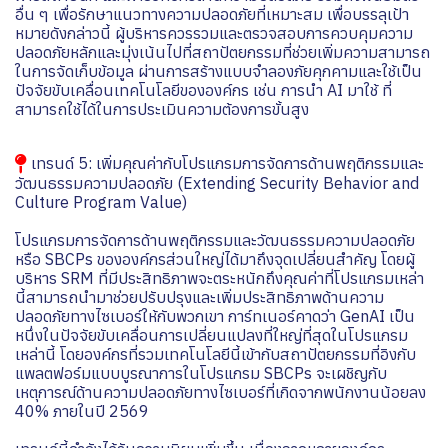
อื่น ๆ เพื่อรักษาแนวทางความปลอดภัยที่เหมาะสม เพื่อบรรลุเป้า
หมายดังกล่าวนี้ ผู้บริหารควรรวมและตรวจสอบการควบคุมความ
ปลอดภัยหลักและมุ่งเน้นไปที่สถาปัตยกรรมที่ช่วยเพิ่มความสามารถ
ในการจัดเก็บข้อมูล ผ่านการสร้างแบบจำลองภัยคุกคามและใช้เป็น
ปัจจัยขับเคลื่อนเทคโนโลยีขององค์กร เช่น การนำ AI มาใช้ ที่
สามารถใช้ได้ในการประเมินความต้องการขั้นสูง
เทรนด์ 5: เพิ่มคุณค่ากับโปรแกรมการจัดการด้านพฤติกรรมและ
วัฒนธรรมความปลอดภัย (Extending Security Behavior and
Culture Program Value)
โปรแกรมการจัดการด้านพฤติกรรมและวัฒนธรรมความปลอดภัย
หรือ SBCPs ขององค์กรส่วนใหญ่ได้มาถึงจุดเปลี่ยนสำคัญ โดยผู้
บริหาร SRM ที่มีประสิทธิภาพจะตระหนักถึงคุณค่าที่โปรแกรมเหล่า
นี้สามารถนำมาช่วยปรับปรุงและเพิ่มประสิทธิภาพด้านความ
ปลอดภัยทางไซเบอร์ให้กับพวกเขา การ์ทเนอร์คาดว่า GenAI เป็น
หนึ่งในปัจจัยขับเคลื่อนการเปลี่ยนแปลงที่ใหญ่ที่สุดในโปรแกรม
เหล่านี้ โดยองค์กรที่รวมเทคโนโลยีนี้เข้ากับสถาปัตยกรรมที่อิงกับ
แพลตฟอร์มแบบบูรณาการในโปรแกรม SBCPs จะเผชิญกับ
เหตุการณ์ด้านความปลอดภัยทางไซเบอร์ที่เกิดจากพนักงานน้อยลง
40% ภายในปี 2569