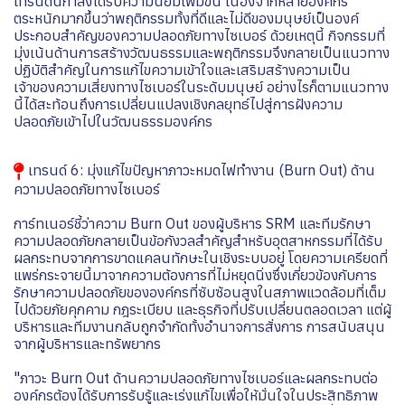
เทรนด์นี้กำลังได้รับความนิยมเพิ่มขึ้น เนื่องจากหลายองค์กร
ตระหนักมากขึ้นว่าพฤติกรรมทั้งที่ดีและไม่ดีของมนุษย์เป็นองค์
ประกอบสำคัญของความปลอดภัยทางไซเบอร์ ด้วยเหตุนี้ กิจกรรมที่
มุ่งเน้นด้านการสร้างวัฒนธรรมและพฤติกรรมจึงกลายเป็นแนวทาง
ปฏิบัติสำคัญในการแก้ไขความเข้าใจและเสริมสร้างความเป็น
เจ้าของความเสี่ยงทางไซเบอร์ในระดับมนุษย์ อย่างไรก็ตามแนวทาง
นี้ได้สะท้อนถึงการเปลี่ยนแปลงเชิงกลยุทธ์ไปสู่การฝังความ
ปลอดภัยเข้าไปในวัฒนธรรมองค์กร
เทรนด์ 6: มุ่งแก้ไขปัญหาภาวะหมดไฟทำงาน (Burn Out) ด้าน
ความปลอดภัยทางไซเบอร์
การ์ทเนอร์ชี้ว่าความ Burn Out ของผู้บริหาร SRM และทีมรักษา
ความปลอดภัยกลายเป็นข้อกังวลสำคัญสำหรับอุตสาหกรรมที่ได้รับ
ผลกระทบจากการขาดแคลนทักษะในเชิงระบบอยู่ โดยความเครียดที่
แพร่กระจายนี้มาจากความต้องการที่ไม่หยุดนิ่งซึ่งเกี่ยวข้องกับการ
รักษาความปลอดภัยขององค์กรที่ซับซ้อนสูงในสภาพแวดล้อมที่เต็ม
ไปด้วยภัยคุกคาม กฎระเบียบ และธุรกิจที่ปรับเปลี่ยนตลอดเวลา แต่ผู้
บริหารและทีมงานกลับถูกจำกัดทั้งอำนาจการสั่งการ การสนับสนุน
จากผู้บริหารและทรัพยากร
"ภาวะ Burn Out ด้านความปลอดภัยทางไซเบอร์และผลกระทบต่อ
องค์กรต้องได้รับการรับรู้และเร่งแก้ไขเพื่อให้มั่นใจในประสิทธิภาพ