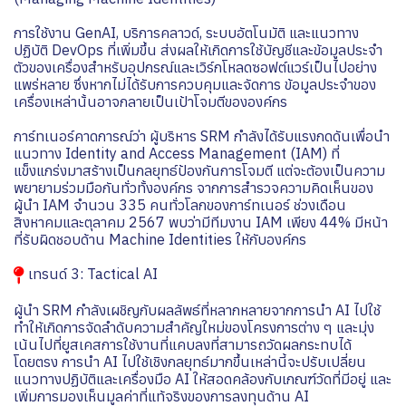
การใช้งาน GenAI, บริการคลาวด์, ระบบอัตโนมัติ และแนวทาง
ปฏิบัติ DevOps ที่เพิ่มขึ้น ส่งผลให้เกิดการใช้บัญชีและข้อมูลประจำ
ตัวของเครื่องสำหรับอุปกรณ์และเวิร์กโหลดซอฟต์แวร์เป็นไปอย่าง
แพร่หลาย ซึ่งหากไม่ได้รับการควบคุมและจัดการ ข้อมูลประจำของ
เครื่องเหล่านั้นอาจกลายเป็นเป้าโจมตีขององค์กร
การ์ทเนอร์คาดการณ์ว่า ผู้บริหาร SRM กำลังได้รับแรงกดดันเพื่อนำ
แนวทาง Identity and Access Management (IAM) ที่
แข็งแกร่งมาสร้างเป็นกลยุทธ์ป้องกันการโจมตี แต่จะต้องเป็นความ
พยายามร่วมมือกันทั่วทั้งองค์กร จากการสำรวจความคิดเห็นของ
ผู้นำ IAM จำนวน 335 คนทั่วโลกของการ์ทเนอร์ ช่วงเดือน
สิงหาคมและตุลาคม 2567 พบว่ามีทีมงาน IAM เพียง 44% มีหน้า
ที่รับผิดชอบด้าน Machine Identities ให้กับองค์กร
เทรนด์ 3: Tactical AI
ผู้นำ SRM กำลังเผชิญกับผลลัพธ์ที่หลากหลายจากการนำ AI ไปใช้
ทำให้เกิดการจัดลำดับความสำคัญใหม่ของโครงการต่าง ๆ และมุ่ง
เน้นไปที่ยูสเคสการใช้งานที่แคบลงที่สามารถวัดผลกระทบได้
โดยตรง การนำ AI ไปใช้เชิงกลยุทธ์มากขึ้นเหล่านี้จะปรับเปลี่ยน
แนวทางปฏิบัติและเครื่องมือ AI ให้สอดคล้องกับเกณฑ์วัดที่มีอยู่ และ
เพิ่มการมองเห็นมูลค่าที่แท้จริงของการลงทุนด้าน AI