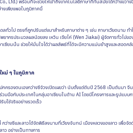
, Ltd.) พร้อมที่จะช่วยให้เข้าถึงเทคโนโลยีภาษาที่ทันสมัยได้กว้างขวางข
่างเพียงพอในภูมิภาคนี้
ดลทั่วไป ตรงที่ถูกปรับแต่งมาสำหรับภาษาต่าง ๆ เช่น ภาษาเวียดนาม ทำ
ทรัพยากรประมวลผลน้อยลง เหวิน เจียไค่ (Wen Jiakai) ผู้จัดการทั่วไปขอ
ษาอาเซียนนั้น ช่วยให้มั่นใจได้ว่าผลลัพธ์ที่ได้จะมีความแม่นยำสูงและสอด
ใหม่ ๆ ในภูมิภาค
ครองตนเองกว่างซีจ้วงเปิดเผยว่า นับตั้งแต่ต้นปี 2568 เป็นต้นมา จีนได
่วมมือกับประเทศในกลุ่มอาเซียนในด้าน AI โดยมีโครงการและรูปแบบก
ับใช้จริงอย่างรวดเร็ว
นี้ กว่างซีและลาวได้จัดพิธีลงนามที่เวียงจันทน์ เมืองหลวงของลาว เพื่อจัด
-ลาว อย่างเป็นทางการ