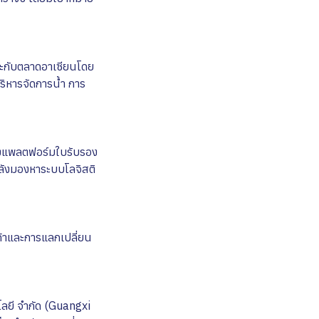
มาะกับตลาดอาเซียนโดย
ริหารจัดการน้ำ การ
ึงแพลตฟอร์มใบรับรอง
กำลังมองหาระบบโลจิสติ
รค้าและการแลกเปลี่ยน
โลยี จำกัด (Guangxi