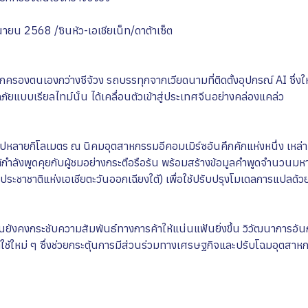
นายน 2568 /ซินหัว-เอเชียเน็ท/ดาต้าเซ็ต
กครองตนเองกว่างซีจ้วง รถบรรทุกจากเวียดนามที่ติดตั้งอุปกรณ์ AI ซึ่ง
แบบเรียลไทม์นั้น ได้เคลื่อนตัวเข้าสู่ประเทศจีนอย่างคล่องแคล่ว
ปหลายกิโลเมตร ณ นิคมอุตสาหกรรมอีคอมเมิร์ซอันคึกคักแห่งหนึ่ง เหล่
ต้กำลังพูดคุยกับผู้ชมอย่างกระตือรือร้น พร้อมสร้างข้อมูลคำพูดจำนวนม
ะชาชาติแห่งเอเชียตะวันออกเฉียงใต้) เพื่อใช้ปรับปรุงโมเดลการแปลด้ว
นยังคงกระชับความสัมพันธ์ทางการค้าให้แน่นแฟ้นยิ่งขึ้น วิวัฒนาการอัน
ต์ใช้ใหม่ ๆ ซึ่งช่วยกระตุ้นการมีส่วนร่วมทางเศรษฐกิจและปรับโฉมอุตสาหกร