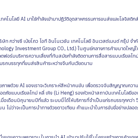
รนำเทคโนโลยี AI มาใช้กำลังเข้ามาปฏิวัติอุตสาหกรรมการขนส่งและโลจิสติกส
ิษัท กว่างซี เป่ยโถว ไอที อินโนเวชัน เทคโนโลยี อินเวสต์เมนต์ กรุ๊ป จ
nology Investment Group CO., Ltd.) ในศูนย์กลางการค้าขนาดใหญ่
ตฟอร์มบริหารความเสี่ยงที่ทันสมัยกำลังติดตามการสื่อสารแบบเรียลไทม์ ร
บรถบรรทุกที่ขนส่งสินค้าระหว่างจีนกับเวียดนาม
ยภาพด้วย AI ของเราจะวิเคราะห์สีหน้าคนขับ เพื่อตรวจจับสัญญาณความเ
ดภัยแบบเรียลไทม์ หลี่ เหิง (Li Heng) รองหัวหน้าสถาบันเทคโนโลยีของบ
วไปเมื่อเดือนมิถุนายนปีที่แล้ว ระบบนี้ได้ให้บริการที่จำเป็นแก่รถบรรทุกกว
 ไม่ว่าจะเป็นการนำทางด้วยดาวเทียม คำแนะนำในการขับขี่อย่างปลอ
นึ่งของความพยายาม ในการนำ AI เข้ามาปรับใช้ในโครงสร้างการค้าของกว