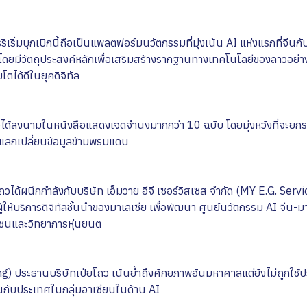
ริเริ่มบุกเบิกนี้ถือเป็นแพลตฟอร์มนวัตกรรมที่มุ่งเน้น AI แห่งแรกที่จีน
 โดยมีวัตถุประสงค์หลักเพื่อเสริมสร้างรากฐานทางเทคโนโลยีของลาวอย่าง
โตได้ดีในยุคดิจิทัล
าวได้ลงนามในหนังสือแสดงเจตจำนงมากกว่า 10 ฉบับ โดยมุ่งหวังที่จะยก
แลกเปลี่ยนข้อมูลข้ามพรมแดน
วได้ผนึกกำลังกับบริษัท เอ็มวาย อีจี เซอร์วิสเซส จำกัด (MY E.G. Serv
ู้ให้บริการดิจิทัลชั้นนำของมาเลเซีย เพื่อพัฒนา ศูนย์นวัตกรรม AI จีน-ม
กเชนและวิทยาการหุ่นยนต
ing) ประธานบริษัทเป่ยโถว เน้นย้ำถึงศักยภาพอันมหาศาลแต่ยังไม่ถูกใช้ป
ีนกับประเทศในกลุ่มอาเซียนในด้าน AI