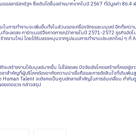
นดอลลาร์สหรัฐฯ ซึ่งเติบโตขึ้นอย่างมากจากในปี 2567 ที่มีมูลค่า 86.4
ระในการทำงานจะเพิ่มขึ้นทั้งในส่วนของเครื่องจักรและมนุษย์ อีกทั้งค
แทนที่จะลดลง การ์ทเนอร์จึงคาดการณ์ว่าภายในปี 2571-2572 ธุรกิจอัตโนม
ร้างงานใหม่ โดยได้รับแรงหนุนจากรูปแบบการทำงานประเภทใหม่ ๆ ที่ A
ัติจะสร้างงานให้มนุษย์มากขึ้น ไม่ใช่ลดลง ปัจจัยเชิงโครงสร้างที่คงอยู
าสำคัญที่ผู้บริโภคต้องอาศัยความน่าเชื่อถือและการตัดสินใจที่เดิมพันสู
หรือ Human Talent จะยังคงเป็นศูนย์กลางสำคัญในการขับเคลื่อน กำกั
" พอยเตอแวง กล่าวสรุป