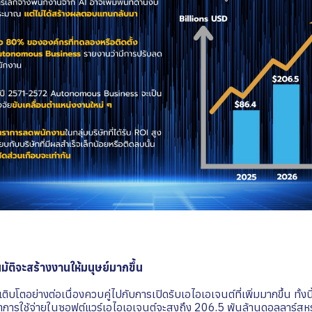
มัติจะสร้างงานให้มนุษย์มากขึ้น
เติบโตอย่างต่อเนื่องควบคู่ไปกับการเปิดรับเอไอเอเจนต์ที่เพิ่มมากขึ้น ทั้
ลค่าการใช้จ่ายในซอฟต์แวร์เอไอเอเจนต์จะสูงถึง 206.5 พันล้านดอลลาร์ส