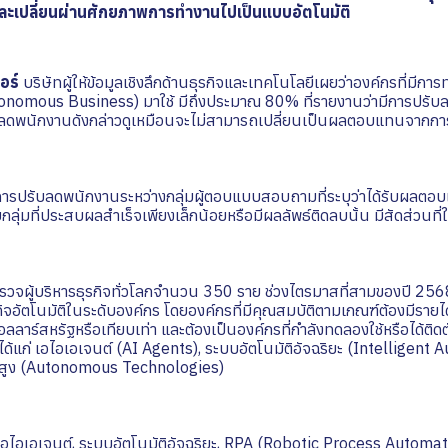
ะเปลี่ยนผ่านศักยภาพการทำงานไปเป็นแบบอัตโนมัติ
อร์
บริษัทผู้ให้ข้อมูลเชิงลึกด้านธุรกิจและเทคโนโลยีเผยว่าองค์กรที่มี
Autonomous Business) มาใช้ มีถึงประมาณ 80% ที่รายงานว่ามีการปร
บลดพนักงานดังกล่าวดูเหมือนจะไม่สามารถเปลี่ยนเป็นผลตอบแทนจากการ
ารปรับลดพนักงานระหว่างกลุ่มผู้ตอบแบบสอบถามที่ระบุว่าได้รับผลตอ
บกลุ่มที่ประสบผลสำเร็จเพียงเล็กน้อยหรือมีผลลัพธ์ติดลบนั้น มีสัดส่วนที่
รวจผู้บริหารธุรกิจทั่วโลกจำนวน 350 ราย ช่วงไตรมาสที่สามของปี 2568
จอัตโนมัติในระดับองค์กร โดยองค์กรที่มีคุณสมบัติตามเกณฑ์ต้องมีรายได้
ลลาร์สหรัฐหรือเทียบเท่า และต้องเป็นองค์กรที่กำลังทดลองใช้หรือได้ติดต
้ ได้แก่ เอไอเอเจนต์ (AI Agents), ระบบอัตโนมัติอัจฉริยะ (Intelligent
ั้นสูง (Autonomous Technologies)
 เอไอเอเจนต์, ระบบอัตโนมัติอัจฉริยะ, RPA (Robotic Process Automatio