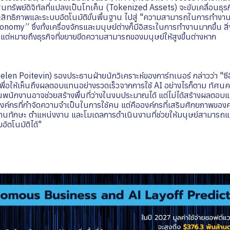
นทรัพย์ดิจิทัลที่แปลงเป็นโทเค็น (Tokenized Assets) จะขับเคลื่อนธุรก
ะสิทธิภาพและระบบอัตโนมัติขั้นพื้นฐาน ไปสู่ "ความสามารถในการทำงา
onomy” ซึ่งทั้งเครื่องจักรและมนุษย์ต่างก็มีอิสระในการทำงานมากขึ้น สิ่ง
้อง แต่หมายถึงธุรกิจที่ขยายขีดความสามารถของมนุษย์ให้สูงขึ้นต่างหาก
len Poitevin) รองประธานฝ่ายนักวิเคราะห์ของการ์ทเนอร์ กล่าวว่า "
เพื่อให้เห็นถึงผลตอบแทนอย่างรวดเร็วจากการใช้ AI อย่างไรก็ตาม ทัศนคติเช
พนักงานอาจช่วยสร้างพื้นที่ว่างในงบประมาณได้ แต่ไม่ได้สร้างผลตอบ
ใช่องค์กรที่กำจัดความจำเป็นในการใช้คน แต่คือองค์กรที่เสริมศักยภาพของค
ด้านทักษะ ตำแหน่งงาน และโมเดลการดำเนินงานที่ช่วยให้มนุษย์สามาร
ตโนมัติได้"