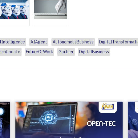
alIntelligence
AIAgent
AutonomousBusiness
DigitalTransformati
echUpdate
FutureOfWork
Gartner
DigitalBusiness