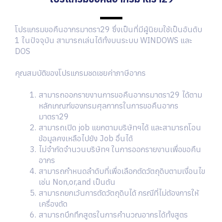
โปรแกรมขอคืนอากรมาตรา29 ซึ่งเป็นที่มีผู้นิยมใช้เป็นอันดับ
1 ในปัจจุบัน สามารถเล่นได้ทั้งบนระบบ WINDOWS และ
DOS
คุณสมบัติของโปรแกรมชดเชยค่าภาษีอากร
สามารถออกรายงานการขอคืนอากรมาตรา29 ได้ตาม
หลักเกณฑ์ของกรมศุลกากรในการขอคืนอากร
มาตรา29
สามารถเปิด job แยกตามบริษัทฯได้ และสามารถโอน
ข้อมูลคงเหลือไปยัง Job อื่นได้
ไม่จำกัดจำนวนบริษัทฯ ในการออกรายงานเพื่อขอคืน
อากร
สามารถกำหนดลำดับที่เพื่อเลือกตัดวัตถุดิบตามเงื่อนไข
เช่น Non,or,and เป็นต้น
สามารถยกเว้นการตัดวัตถุดิบได้ กรณีที่ไม่ต้องการให้
เครื่องตัด
สามารถบึกทึกสูตรในการคำนวณอากรได้ทั้งสูตร