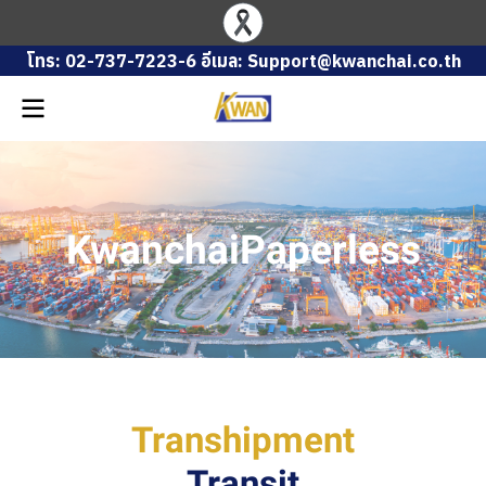
โทร: 02-737-7223-6 อีเมล: Support@kwanchai.co.th
KwanchaiPaperless
Transhipment
Transit