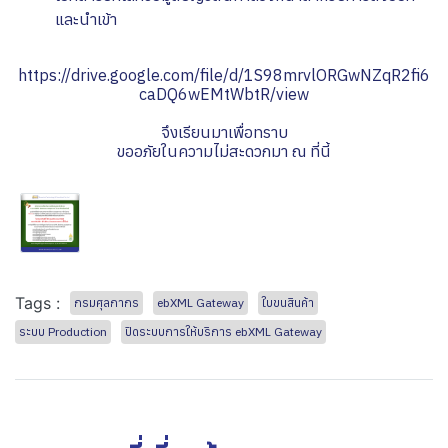
และนำเข้า
https://drive.google.com/file/d/1S98mrvlORGwNZqR2fi6
caDQ6wEMtWbtR/view
จึงเรียนมาเพื่อทราบ
ขออภัยในความไม่สะดวกมา ณ ที่นี้
Tags :
กรมศุลกากร
ebXML Gateway
ใบขนสินค้า
ระบบ Production
ปิดระบบการให้บริการ ebXML Gateway