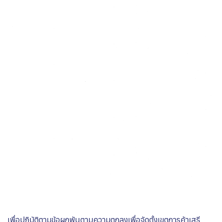
เพื่อปฏิบัติตามข้อผูกพันตามความตกลงเพื่อจัดตั้งเขตการค้าเสรี